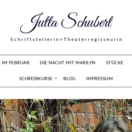
Jutta Schubert
S c h r i f t s t e l l e r i n + T h e a t e r r e g i s s e u r i n
 IM FEBRUAR
DIE NACHT MIT MARILYN
STÜCKE
SCHREIBKURSE
BLOG
IMPRESSUM