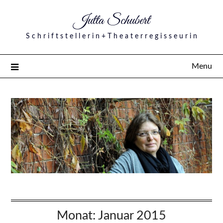
Jutta Schubert
S c h r i f t s t e l l e r i n + T h e a t e r r e g i s s e u r i n
Menu
Monat:
Januar 2015