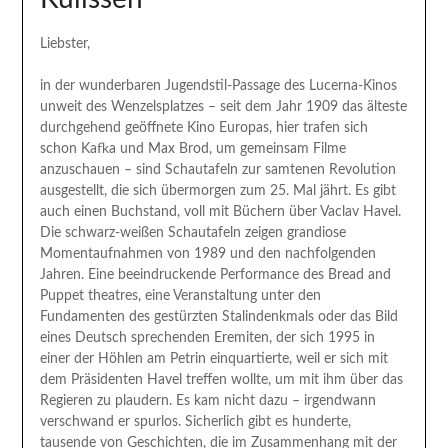
Liebster,
in der wunderbaren Jugendstil-Passage des Lucerna-Kinos
unweit des Wenzelsplatzes – seit dem Jahr 1909 das älteste
durchgehend geöffnete Kino Europas, hier trafen sich
schon Kafka und Max Brod, um gemeinsam Filme
anzuschauen – sind Schautafeln zur samtenen Revolution
ausgestellt, die sich übermorgen zum 25. Mal jährt. Es gibt
auch einen Buchstand, voll mit Büchern über Vaclav Havel.
Die schwarz-weißen Schautafeln zeigen grandiose
Momentaufnahmen von 1989 und den nachfolgenden
Jahren. Eine beeindruckende Performance des Bread and
Puppet theatres, eine Veranstaltung unter den
Fundamenten des gestürzten Stalindenkmals oder das Bild
eines Deutsch sprechenden Eremiten, der sich 1995 in
einer der Höhlen am Petrin einquartierte, weil er sich mit
dem Präsidenten Havel treffen wollte, um mit ihm über das
Regieren zu plaudern. Es kam nicht dazu – irgendwann
verschwand er spurlos. Sicherlich gibt es hunderte,
tausende von Geschichten, die im Zusammenhang mit der