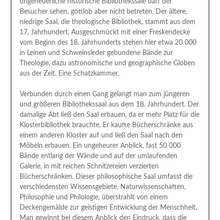
ungeheuerliche historische Bibliothekssäle darf der
Besucher sehen, gottlob aber nicht betreten. Der ältere,
niedrige Saal, die theologische Bibliothek, stammt aus dem
17. Jahrhundert. Ausgeschmückt mit einer Freskendecke
vom Beginn des 18. Jahrhunderts stehen hier etwa 20 000
in Leinen und Schweinsleder gebundene Bände zur
Theologie, dazu astronomische und geographische Globen
aus der Zeit. Eine Schatzkammer.
Verbunden durch einen Gang gelangt man zum jüngeren
und größeren Bibliothekssaal aus dem 18. Jahrhundert. Der
damalige Abt ließ den Saal erbauen, da er mehr Platz für die
Klosterbibliothek brauchte. Er kaufte Bücherschränke aus
einem anderen Kloster auf und ließ den Saal nach den
Möbeln erbauen. Ein ungeheurer Anblick, fast 50 000
Bände entlang der Wände und auf der umlaufenden
Galerie, in mit reichen Schnitzereien verzierten
Bücherschränken. Dieser philosophische Saal umfasst die
verschiedensten Wissensgebiete, Naturwissenschaften,
Philosophie und Philologie, überstrahlt von einem
Deckengemälde zur geistigen Entwicklung der Menschheit.
Man gewinnt bei diesem Anblick den Eindruck, dass die