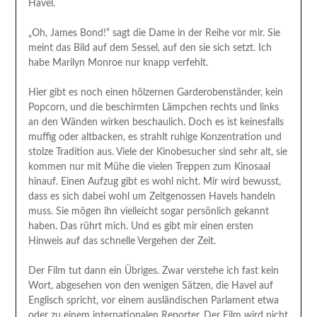
Havel.
„Oh, James Bond!“ sagt die Dame in der Reihe vor mir. Sie
meint das Bild auf dem Sessel, auf den sie sich setzt. Ich
habe Marilyn Monroe nur knapp verfehlt.
Hier gibt es noch einen hölzernen Garderobenständer, kein
Popcorn, und die beschirmten Lämpchen rechts und links
an den Wänden wirken beschaulich. Doch es ist keinesfalls
muffig oder altbacken, es strahlt ruhige Konzentration und
stolze Tradition aus. Viele der Kinobesucher sind sehr alt, sie
kommen nur mit Mühe die vielen Treppen zum Kinosaal
hinauf. Einen Aufzug gibt es wohl nicht. Mir wird bewusst,
dass es sich dabei wohl um Zeitgenossen Havels handeln
muss. Sie mögen ihn vielleicht sogar persönlich gekannt
haben. Das rührt mich. Und es gibt mir einen ersten
Hinweis auf das schnelle Vergehen der Zeit.
Der Film tut dann ein Übriges. Zwar verstehe ich fast kein
Wort, abgesehen von den wenigen Sätzen, die Havel auf
Englisch spricht, vor einem ausländischen Parlament etwa
oder zu einem internationalen Reporter. Der Film wird nicht