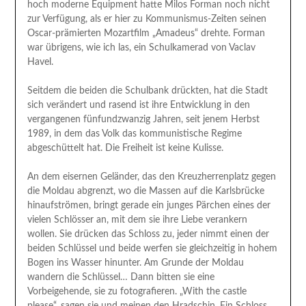
hoch moderne Equipment hatte Milos Forman noch nicht
zur Verfügung, als er hier zu Kommunismus-Zeiten seinen
Oscar-prämierten Mozartfilm „Amadeus“ drehte. Forman
war übrigens, wie ich las, ein Schulkamerad von Vaclav
Havel.
Seitdem die beiden die Schulbank drückten, hat die Stadt
sich verändert und rasend ist ihre Entwicklung in den
vergangenen fünfundzwanzig Jahren, seit jenem Herbst
1989, in dem das Volk das kommunistische Regime
abgeschüttelt hat. Die Freiheit ist keine Kulisse.
An dem eisernen Geländer, das den Kreuzherrenplatz gegen
die Moldau abgrenzt, wo die Massen auf die Karlsbrücke
hinaufströmen, bringt gerade ein junges Pärchen eines der
vielen Schlösser an, mit dem sie ihre Liebe verankern
wollen. Sie drücken das Schloss zu, jeder nimmt einen der
beiden Schlüssel und beide werfen sie gleichzeitig in hohem
Bogen ins Wasser hinunter. Am Grunde der Moldau
wandern die Schlüssel… Dann bitten sie eine
Vorbeigehende, sie zu fotografieren. „With the castle
please“, sagen sie und meinen den Hradschin. Ein Schloss