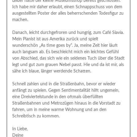
Leider hatte der kleine Museumsshop bereits geschlossen.
Ich habe mir daher erlaubt, einen Schnappschuss von dem
ausgestellten Poster der alles beherrschenden Todesfigur zu
machen.
Danach, leicht durchgefroren und hungrig, zum Café Slavia.
Mein Pianist ist aus Amerika zurück und spielt
wunderschön „As time goes by“. Ja, meine Zeit hier läuft
auch langsam ab. Es beschleicht mich ein leichtes Gefühl
von Abschied, das sich wie ein seidenes Tuch über die Stadt
legt und gut zum grauen Nebel passt. Hie und da ist mir, als
sähe ich blaue, länger werdende Schatten.
Schnell zahlen und in die Straßenbahn, bevor er wieder
anfängt zu spielen. Gegen Sentimentalität hilft ungemein,
eine Dreiviertelstunde in den oftmals überfüllten
Straßenbahnen und Metrozügen hinaus in die Vorstadt zu
fahren, um in meine warme Wohnung und an den
Schreibtisch zu kommen.
In Liebe,
Deine