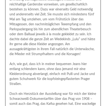
reichhaltige Garderobe vorweisen, um gesellschaftlich
bestehen zu können. Dazu war einerseits Geld notwendig
und andererseits viel Zeit. Sie musste sich mindestens fünf
Mal am Tag umziehen, um vom Frühstück über das
Mittagessen, den nachmittäglichen Teeempfang und den
Parkspaziergang bis hin zum abendlichen Theaterbesuch
oder dem Ballsaal jeweils à la mode gekleidet zu sein. Ich
dachte dabei die ganze Zeit an Wedekinds „Lulu“ und hätte
ihr gerne alle diese Kleider angezogen. Am
aussagekräftigsten in ihrem Fall natürlich die Unterwäsche,
die Mieder mit Strumpfhaltern und die Korsagen!
Ach, wie gut, dass ich in meiner bequemen Jeans hier
entlang schlendern kann, ohne dass jemand mir eine
Kleiderordnung abverlangt, einfach mit Pulli und Jacke und
gutem Schuhwerk für die kopfsteingepflasterten Prager
Straßen.
Doch ein Herzstück der Ausstellung war für mich der kleine
Schwarzweiß-Dokumentarfilm über das Prag von 1908 –
somit auch das Prag, das Kafka gesehen hat. Eine wackelige