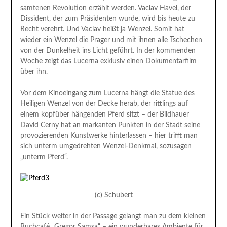
samtenen Revolution erzählt werden. Vaclav Havel, der
Dissident, der zum Präsidenten wurde, wird bis heute zu
Recht verehrt. Und Vaclav heißt ja Wenzel. Somit hat
wieder ein Wenzel die Prager und mit ihnen alle Tschechen
von der Dunkelheit ins Licht geführt. In der kommenden
Woche zeigt das Lucerna exklusiv einen Dokumentarfilm
über ihn.
Vor dem Kinoeingang zum Lucerna hängt die Statue des
Heiligen Wenzel von der Decke herab, der rittlings auf
einem kopfüber hängenden Pferd sitzt – der Bildhauer
David Cerny hat an markanten Punkten in der Stadt seine
provozierenden Kunstwerke hinterlassen – hier trifft man
sich unterm umgedrehten Wenzel-Denkmal, sozusagen
„unterm Pferd“.
(c) Schubert
Ein Stück weiter in der Passage gelangt man zu dem kleinen
Buchcafé „Gregor Samsa“ – ein wunderbares Ambiente für