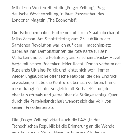
Mit diesen Worten zitiert die „Prager Zeitung“, Prags
deutsche Wochenzeitung, in ihrer Presseschau das
Londoner Magazin „The Economist“.
Die Tschechen haben Probleme mit ihrem Staatsoberhaupt
Milos Zeman. Am Staatsfeiertag zum 25. Jubiläum der
Samtenen Revolution war ich auf dem Hradschinplatz
dabei, als ihm Demonstranten die rote Karte für sein
Verhalten und seine Politik zeigten. Es scheint, Václav Havel
hatte mit seinen Bedenken leider Recht. Zeman verharmlost
Russlands Ukraine-Politik und leistet sich wohl immer
wieder unglaubliche öffentliche Fauxpas, die den Eindruck
erwecken, er habe die Kontrolle über sich verloren. Immer
mehr drängt sich der Vergleich mit Boris Jelzin auf, der
ebenfalls oftmals und gerne über die Stränge schlug. Quer
durch die Parteienlandschaft wendet sich das Volk von
seinem Präsidenten ab.
Die „Prager Zeitung“ zitiert auch die FAZ: „In der
Tschechischen Republik ist die Erinnerung an die Wende
aufs Engste mit Václav Havel verbunden. Als der im