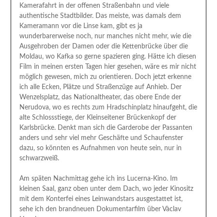
Kamerafahrt in der offenen Straßenbahn und viele
authentische Stadtbilder. Das meiste, was damals dem
Kameramann vor die Linse kam, gibt es ja
wunderbarerweise noch, nur manches nicht mehr, wie die
Ausgehroben der Damen oder die Kettenbrücke über die
Moldau, wo Kafka so gerne spazieren ging. Hätte ich diesen
Film in meinen ersten Tagen hier gesehen, wäre es mir nicht
möglich gewesen, mich zu orientieren. Doch jetzt erkenne
ich alle Ecken, Plätze und Straßenzüge auf Anhieb. Der
Wenzelsplatz, das Nationaltheater, das obere Ende der
Nerudova, wo es rechts zum Hradschinplatz hinaufgeht, die
alte Schlossstiege, der Kleinseitener Brückenkopf der
Karlsbrücke. Denkt man sich die Garderobe der Passanten
anders und sehr viel mehr Geschäfte und Schaufenster
dazu, so könnten es Aufnahmen von heute sein, nur in
schwarzweiß.
Am späten Nachmittag gehe ich ins Lucerna-Kino. Im
kleinen Saal, ganz oben unter dem Dach, wo jeder Kinositz
mit dem Konterfei eines Leinwandstars ausgestattet ist,
sehe ich den brandneuen Dokumentarfilm über Vàclav