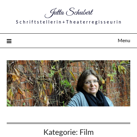
Jutta Schubert
S c h r i f t s t e l l e r i n + T h e a t e r r e g i s s e u r i n
Menu
Kategorie:
Film