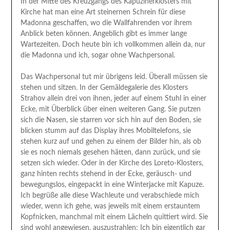
In der Mitte des Kreuzgangs des Kapuzinerklosters mit
Kirche hat man eine Art steinernen Schrein für diese
Madonna geschaffen, wo die Wallfahrenden vor ihrem
Anblick beten können. Angeblich gibt es immer lange
Wartezeiten. Doch heute bin ich vollkommen allein da, nur
die Madonna und ich, sogar ohne Wachpersonal.
Das Wachpersonal tut mir übrigens leid. Überall müssen sie
stehen und sitzen. In der Gemäldegalerie des Klosters
Strahov allein drei von ihnen, jeder auf einem Stuhl in einer
Ecke, mit Überblick über einen weiteren Gang. Sie putzen
sich die Nasen, sie starren vor sich hin auf den Boden, sie
blicken stumm auf das Display ihres Mobiltelefons, sie
stehen kurz auf und gehen zu einem der Bilder hin, als ob
sie es noch niemals gesehen hätten, dann zurück, und sie
setzen sich wieder. Oder in der Kirche des Loreto-Klosters,
ganz hinten rechts stehend in der Ecke, geräusch- und
bewegungslos, eingepackt in eine Winterjacke mit Kapuze.
Ich begrüße alle diese Wachleute und verabschiede mich
wieder, wenn ich gehe, was jeweils mit einem erstauntem
Kopfnicken, manchmal mit einem Lächeln quittiert wird. Sie
sind wohl angewiesen, auszustrahlen: Ich bin eigentlich gar