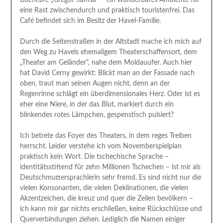
eine Rast zwischendurch und praktisch touristenfrei. Das
Café befindet sich im Besitz der Havel-Familie.
Durch die Seitenstraßen in der Altstadt mache ich mich auf
den Weg zu Havels ehemaligem Theaterschaffensort, dem
„Theater am Geländer“, nahe dem Moldauufer. Auch hier
hat David Cerny gewirkt: Blickt man an der Fassade nach
oben, traut man seinen Augen nicht, denn an der
Regenrinne schlägt ein überdimensionales Herz. Oder ist es
eher eine Niere, in der das Blut, markiert durch ein
blinkendes rotes Lämpchen, gespenstisch pulsiert?
Ich betrete das Foyer des Theaters, in dem reges Treiben
herrscht. Leider verstehe ich vom Novemberspielplan
praktisch kein Wort. Die tschechische Sprache –
identitätsstiftend für zehn Millionen Tschechen – ist mir als
Deutschmuttersprachlerin sehr fremd. Es sind nicht nur die
vielen Konsonanten, die vielen Deklinationen, die vielen
Akzentzeichen, die kreuz und quer die Zeilen bevölkern –
ich kann mir gar nichts erschließen, keine Rückschlüsse und
Querverbindungen ziehen. Lediglich die Namen einiger