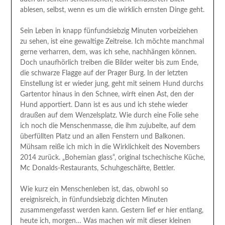
ablesen, selbst, wenn es um die wirklich ernsten Dinge geht.
Sein Leben in knapp fünfundsiebzig Minuten vorbeiziehen
zu sehen, ist eine gewaltige Zeitreise. Ich möchte manchmal
gerne verharren, dem, was ich sehe, nachhängen können.
Doch unaufhörlich treiben die Bilder weiter bis zum Ende,
die schwarze Flagge auf der Prager Burg. In der letzten
Einstellung ist er wieder jung, geht mit seinem Hund durchs
Gartentor hinaus in den Schnee, wirft einen Ast, den der
Hund apportiert. Dann ist es aus und ich stehe wieder
draußen auf dem Wenzelsplatz. Wie durch eine Folie sehe
ich noch die Menschenmasse, die ihm zujubelte, auf dem
überfüllten Platz und an allen Fenstern und Balkonen.
Mühsam reiße ich mich in die Wirklichkeit des Novembers
2014 zurück. „Bohemian glass“, original tschechische Küche,
Mc Donalds-Restaurants, Schuhgeschäfte, Bettler.
Wie kurz ein Menschenleben ist, das, obwohl so
ereignisreich, in fünfundsiebzig dichten Minuten
zusammengefasst werden kann. Gestern lief er hier entlang,
heute ich, morgen… Was machen wir mit dieser kleinen