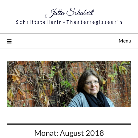
Jutta Schubert
S c h r i f t s t e l l e r i n + T h e a t e r r e g i s s e u r i n
Menu
Monat:
August 2018